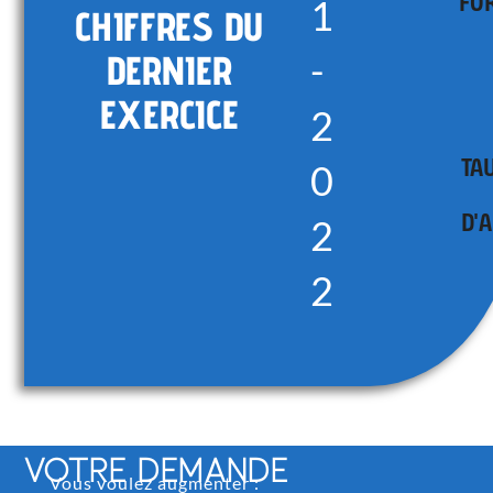
FO
1
CHIFFRES DU
DERNIER
-
EXERCICE
2
TA
0
D'
2
2
VOTRE DEMANDE
Vous voulez augmenter :