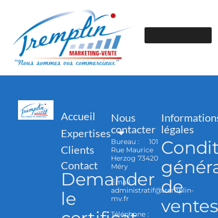
Accueil
Nous
Information
contacter
légales
Expertises
Condit
Bureau : 101
Clients
Rue Maurice
Herzog 73420
généra
Contact
Méry
Demander
de
Email :
administratif@tremplin-
le
mv.fr
vente
Téléphone :