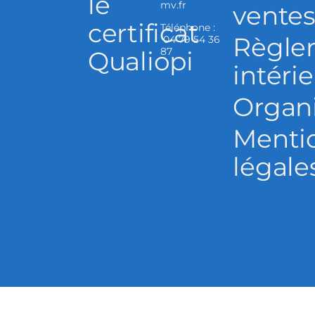
le
mv.fr
vente
certificat
Téléphone :
Règle
04 79 54 36
87
Qualiopi
intéri
Organ
Menti
légale